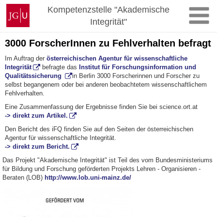
Zum
Johannes
Kompetenzstelle "Akademische
Inhalt
Gutenberg-
Integrität"
springen
Universität
Mainz
3000 ForscherInnen zu Fehlverhalten befragt
Im Auftrag der
österreichischen Agentur für wissenschaftliche
Integrität
befragte das
Institut für Forschungsinformation und
Qualitätssicherung
in Berlin 3000 Forscherinnen und Forscher zu
selbst begangenem oder bei anderen beobachtetem wissenschaftlichem
Fehlverhalten.
Eine Zusammenfassung der Ergebnisse finden Sie bei science.ort.at
-> direkt zum Artikel.
Den Bericht des iFQ finden Sie auf den Seiten der österreichischen
Agentur für wissenschaftliche Integrität.
-> direkt zum Bericht.
Das Projekt "Akademische Integrität" ist Teil des vom Bundesministeriums
für Bildung und Forschung geförderten Projekts Lehren - Organisieren -
Beraten (LOB)
http://www.lob.uni-mainz.de/