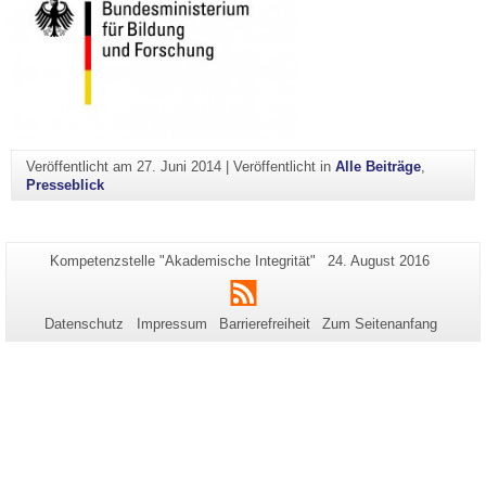
Veröffentlicht am
27. Juni 2014
|
Veröffentlicht in
Alle Beiträge
,
Presseblick
Zusätzliche
Seiten-
Letzte
Kompetenzstelle "Akademische Integrität"
24. August 2016
Name:
Aktualisierung:
Informationen
RSS
zu
Datenschutz
Impressum
Barrierefreiheit
Zum Seitenanfang
dieser
Seite