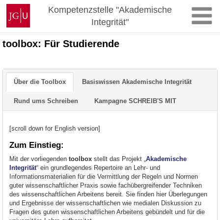
Zum
Johannes
Kompetenzstelle "Akademische
Inhalt
Gutenberg-
Integrität"
springen
Universität
Mainz
toolbox: Für Studierende
Über die Toolbox
Basiswissen Akademische Integrität
Rund ums Schreiben
Kampagne SCHREIB'S MIT
[scroll down for English version]
Zum Einstieg:
Mit der vorliegenden
tool
box
stellt das Projekt „
Akademische
Integrität
“ ein grundlegendes Repertoire an Lehr- und
Informationsmaterialien für die Vermittlung der Regeln und Normen
guter wissenschaftlicher Praxis sowie fachübergreifender Techniken
des wissenschaftlichen Arbeitens bereit. Sie finden hier Überlegungen
und Ergebnisse der wissenschaftlichen wie medialen Diskussion zu
Fragen des guten wissenschaftlichen Arbeitens gebündelt und für die