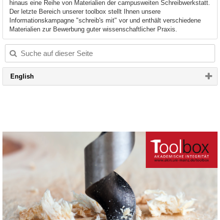
hinaus eine Reihe von Materialien der campusweiten Schreibwerkstatt.
Der letzte Bereich unserer toolbox stellt Ihnen unsere
Informationskampagne "schreib's mit" vor und enthält verschiedene
Materialien zur Bewerbung guter wissenschaftlicher Praxis.
Bitte
English
Button
klicken,
um
Inhalt
zu
erweitern
bzw.
zu
reduzieren