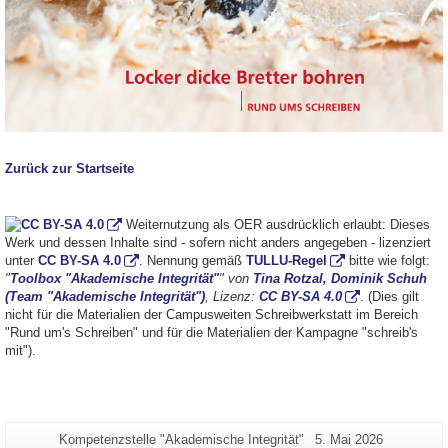
Zurück zur Startseite
Weiternutzung als OER ausdrücklich erlaubt: Dieses
Werk und dessen Inhalte sind - sofern nicht anders angegeben - lizenziert
unter
CC BY-SA 4.0
. Nennung gemäß
TULLU-Regel
bitte wie folgt:
"
Toolbox "Akademische Integrität"
" von
Tina Rotzal, Dominik Schuh
(Team "Akademische Integrität")
, Lizenz:
CC BY-SA 4.0
. (Dies gilt
nicht für die Materialien der Campusweiten Schreibwerkstatt im Bereich
"Rund um's Schreiben" und für die Materialien der Kampagne "schreib's
mit").
Zusätzliche
Seiten-
Letzte
Kompetenzstelle "Akademische Integrität"
5. Mai 2026