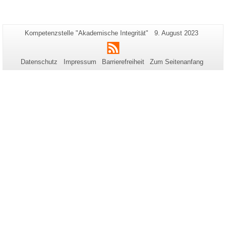
Zusätzliche
Seiten-
Letzte
Kompetenzstelle "Akademische Integrität"
9. August 2023
Name:
Aktualisierung:
Informationen
RSS
zu
Datenschutz
Impressum
Barrierefreiheit
Zum Seitenanfang
dieser
Seite