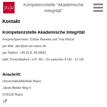
Zum
Johannes
Kompetenzstelle "Akademische
Inhalt
Gutenberg-
Integrität"
springen
Universität
Mainz
Kontakt
Kompetenzstelle Akademische Integrität
Ansprechpersonen: Esther Reineke und Tina Rotzal
per Mail: akin@ub.uni-mainz.de
per Telefon: +49 6131 39-29041
telef. Erreichbarkeit i.d.R. Mo - Do zwischen 9 Uhr - 12 Uhr
Anschrift:
Universitätsbibliothek Mainz
Jakob-Welder-Weg 6
D-55128 Mainz