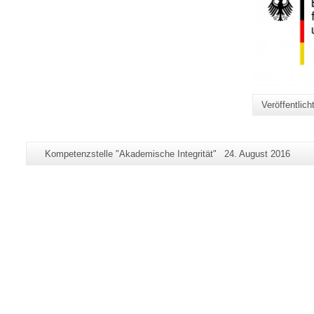
Veröffentlic
Zusätzliche
Seiten-
Letzte
Kompetenzstelle "Akademische Integrität"
24. August 2016
Informationen
Name:
Aktualisierung:
zu
dieser
Seite