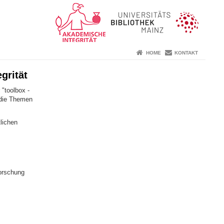
HOME
KONTAKT
grität
"toolbox -
 die Themen
lichen
Forschung