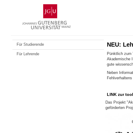
Zum
Johannes
Inhalt
Gutenberg-
springen
Universität
Mainz
NEU: Leh
Für Studierende
Pünktlich zum W
Für Lehrende
Akademische In
gute wissensch
Neben Informat
Fehlverhaltens
LINK zur too
Das Projekt "Ak
geförderten Pro