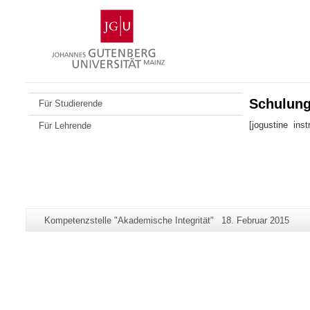
Zum
Johannes
Inhalt
Gutenberg-
springen
Universität
Mainz
Schulung
Für Studierende
[jogustine inst
Für Lehrende
Zusätzliche
Seiten-
Letzte
Kompetenzstelle "Akademische Integrität"
18. Februar 2015
Informationen
Name:
Aktualisierung:
zu
dieser
Seite