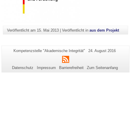
Veröffentlicht am
15. Mai 2013
|
Veröffentlicht in
aus dem Projekt
Zusätzliche
Seiten-
Letzte
Kompetenzstelle "Akademische Integrität"
24. August 2016
Name:
Aktualisierung:
Informationen
RSS
zu
Datenschutz
Impressum
Barrierefreiheit
Zum Seitenanfang
dieser
Seite