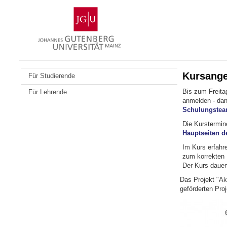
Zum
Johannes
Inhalt
Gutenberg-
springen
Universität
Mainz
Kursange
Für Studierende
Bis zum Freita
Für Lehrende
anmelden - dan
Schulungstea
Die Kurstermine
Hauptseiten de
Im Kurs erfahre
zum korrekten U
Der Kurs dauert
Das Projekt "Ak
geförderten Pro