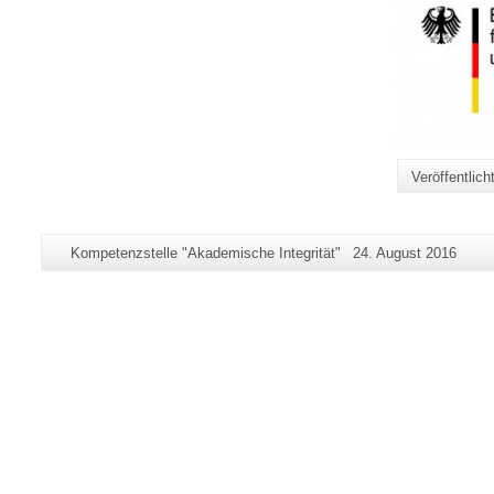
Veröffentlic
Zusätzliche
Seiten-
Letzte
Kompetenzstelle "Akademische Integrität"
24. August 2016
Informationen
Name:
Aktualisierung:
zu
dieser
Seite