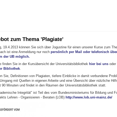
bot zum Thema 'Plagiate'
g, 19.4.2013 können Sie sich über Jogustine für einen unserer Kurse zum The
ach ist eine Anmeldung nur noch
persönlich per Mail oder telefonisch übe
m der UB möglich.
 finden Sie in der Kursübersicht der Universitätsbibliothek
hier bei uns
oder 
r Bibliothek
.
n Sie, Definitionen von Plagiaten, tiefere Einblicke in damit verbundene Pro
mgang mit Quellen in eigenen Arbeite und eine Übersicht über nützliche Hilfs
 90 Minuten und findet in den Räumen der Universitätsbibliothek statt.
ademische Integrität" ist Teil des vom Bundesministeriums für Bildung und 
jekts Lehren - Organisieren - Beraten (LOB)
http://www.lob.uni-mainz.de/